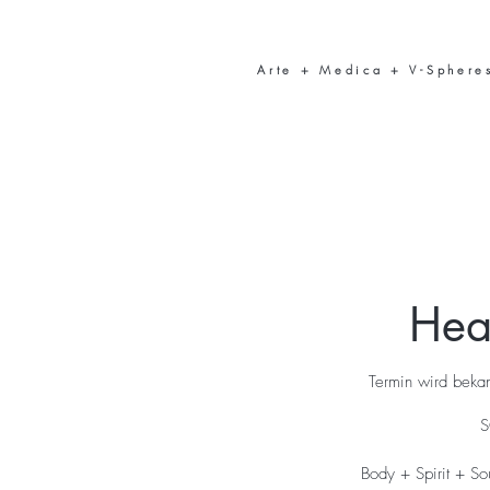
Arte + Medica + V-Spheres
Hea
Termin wird bek
S
Body + Spirit + Sou