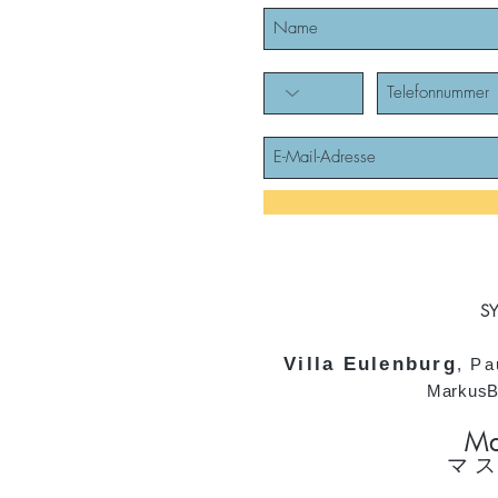
SY
Villa Eulenburg
, Pa
MarkusB
Ma
マ