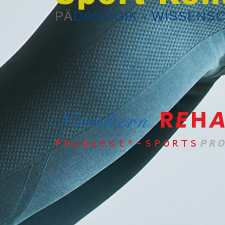
PÄ
DAGOGIK - WISSENS
R
E
H
Northern
PhyQuest*-SPORTS
PR