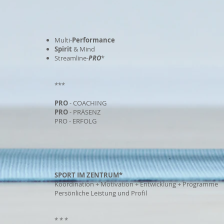
Multi-
Performance
Spirit
& Mind
Streamline-
PRO
*
***
PRO
- COACHING
PRO
- PRÄSENZ
PRO - ERFOLG
SPORT IM ZENTRUM*
Koordination + Motivation + Entwicklung + Programme
Persönliche Leistung und Profil
* * *