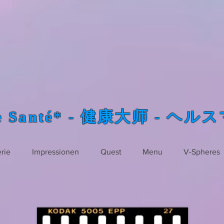
re Santé* - 健康大师 - ヘ
rie
Impressionen
Quest
Menu
V-Spheres