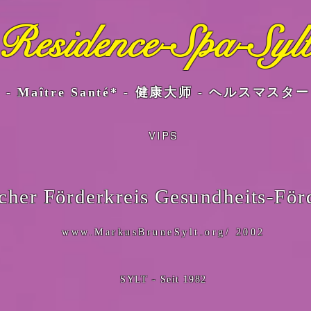
Residence-Spa-Sylt
6 - Maître Santé* - 健康大师 - ヘルスマスター
VIPS
cher Förderkreis Gesundheits-Fö
www.MarkusBruneSylt.org/
2002
SYLT - Seit 1982