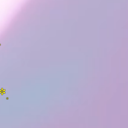
©
*
©