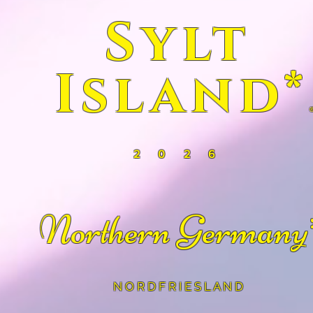
Sylt
Island*
2 0 2 6
Northern Germany
N
O R D F R I E S L A N D