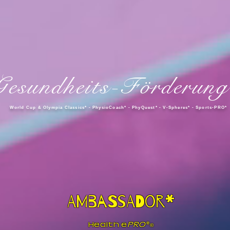
Gesundheits-Förderung
World Cup & Olympia Classics* - Physi
oCoach* - PhyQuest* - V-Spheres* - Sports-PRO*
AMBASSADOR*
Health e
PRO
*
©