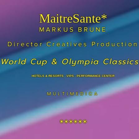
MaitreSante*
MARKUS BRUNE
Director Creatives Production
World Cup & Olympia Classics
HOTELS & RESORTS - VIPS - PERFORMANCE CENTER
MULTIMEDICA
******