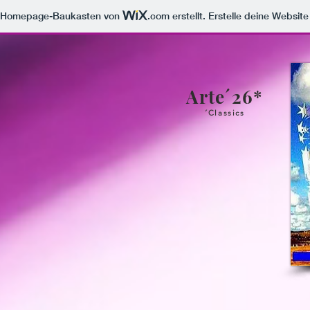
m Homepage-Baukasten von
.com
erstellt. Erstelle deine Websit
Arte´26*
´Classics