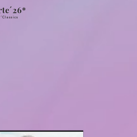
rte´26*
´Classics