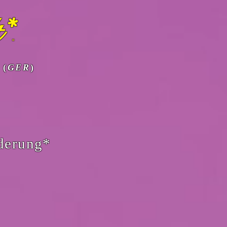
*
©
 (
GER
)
rderung*