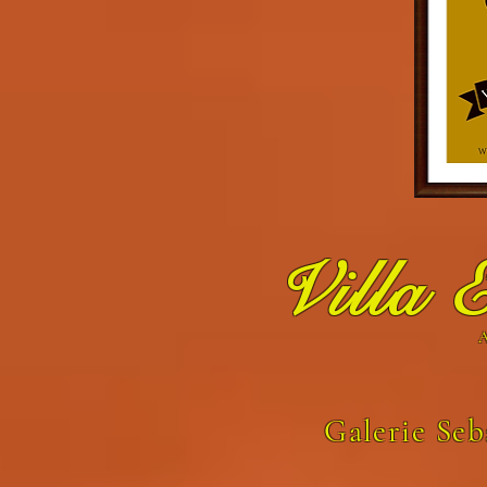
Villa 
A
Galerie Seb