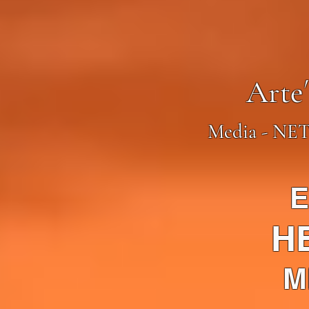
Arte
Media - NET
H
M